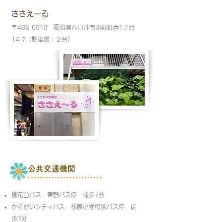
​
ささえ～る
〒486-0818 愛知県春日井市東野町西1丁目
14-7（駐車場：２台）
公共交通機関
桃花台バス 東野バス停 徒歩7分
かすがいシティバス 松原小学校前バス停 徒
歩7分