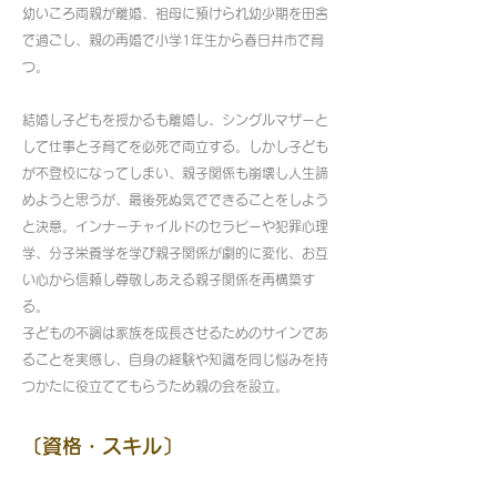
幼いころ両親が離婚、祖母に預けられ幼少期を田舎
で過ごし、親の再婚で小学1年生から春日井市で育
つ。
結婚し子どもを授かるも離婚し、シングルマザーと
して仕事と子育てを必死で両立する。しかし子ども
が不登校になってしまい、親子関係も崩壊し人生諦
めようと思うが、最後死ぬ気でできることをしよう
と決意。インナーチャイルドのセラピーや犯罪心理
学、分子栄養学を学び親子関係が劇的に変化、お互
い心から信頼し尊敬しあえる親子関係を再構築す
る。
子どもの不調は家族を成長させるためのサインであ
ることを実感し、自身の経験や知識を同じ悩みを持
つかたに役立ててもらうため親の会を設立。
〔資格・スキル〕