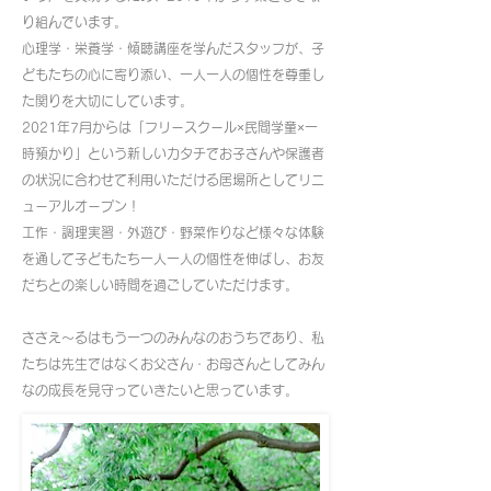
り組んでいます。
心理学・栄養学・傾聴講座を学んだスタッフが、子
どもたちの心に寄り添い、一人一人の個性を尊重し
た関りを大切にしています。
2021年7月からは「フリースクール×民間学童×一
時預かり」という新しいカタチでお子さんや保護者
の状況に合わせて利用いただける居場所としてリニ
ューアルオープン！
工作・調理実習・外遊び・野菜作りなど様々な体験
を通して子どもたち一人一人の個性を伸ばし、お友
だちとの楽しい時間を過ごしていただけます。
ささえ～るはもう一つのみんなのおうちであり、私
たちは先生ではなくお父さん・お母さんとしてみん
なの成長を見守っていきたいと思っています。