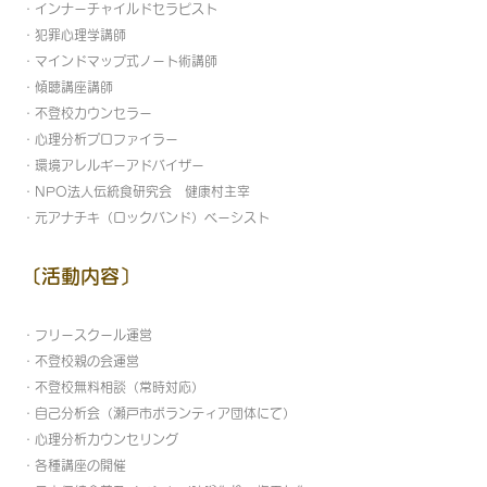
・インナーチャイルドセラピスト
・犯罪心理学講師
・マインドマップ式ノート術講師
・傾聴講座講師
・不登校カウンセラー
・心理分析プロファイラー
・環境アレルギーアドバイザー
・NPO法人伝統食研究会 健康村主宰
・元アナチキ（ロックバンド）ベーシスト
〔活動内容〕
・フリースクール運営
・不登校親の会運営
・不登校無料相談（常時対応）
・自己分析会（瀬戸市ボランティア団体にて）
・心理分析カウンセリング
・各種講座の開催