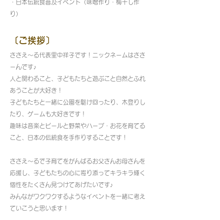
・日本伝統食普及イベント（味噌作り・梅干し作
り）
〔ご挨拶〕
ささえ～る代表里中祥子です！ニックネームはささ
ーんです♪
人と関わること、子どもたちと遊ぶこと自然とふれ
あうことが大好き！
子どもたちと一緒に公園を駆け回ったり、木登りし
たり、ゲームも大好きです！
趣味は音楽とビールと野菜やハーブ・お花を育てる
こと、日本の伝統食を手作りすることです！
ささえ～るで子育てをがんばるお父さんお母さんを
応援し、子どもたちの心に寄り添ってキラキラ輝く
個性をたくさん見つけてあげたいです♪
みんながワクワクするようなイベントを一緒に考え
ていこうと思います！